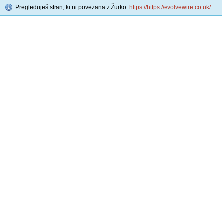
Pregleduješ stran, ki ni povezana z Žurko:
https://https://evolvewire.co.uk/