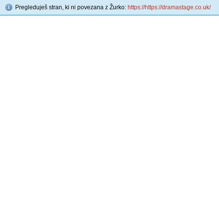
Pregleduješ stran, ki ni povezana z Žurko:
https://https://dramastage.co.uk/