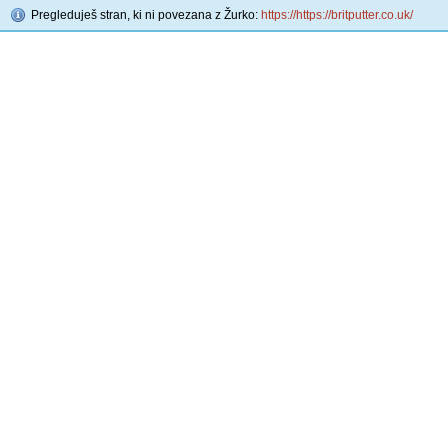
Pregleduješ stran, ki ni povezana z Žurko:
https://https://britputter.co.uk/