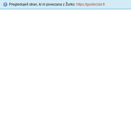
Pregleduješ stran, ki ni povezana z Žurko:
https://guideclair.fr