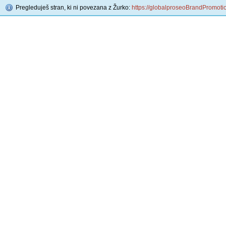
Pregleduješ stran, ki ni povezana z Žurko:
https://globalproseoBrandPromoti