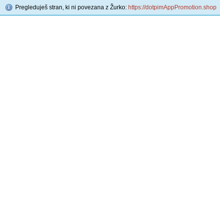
Pregleduješ stran, ki ni povezana z Žurko:
https://dotpimAppPromotion.shop