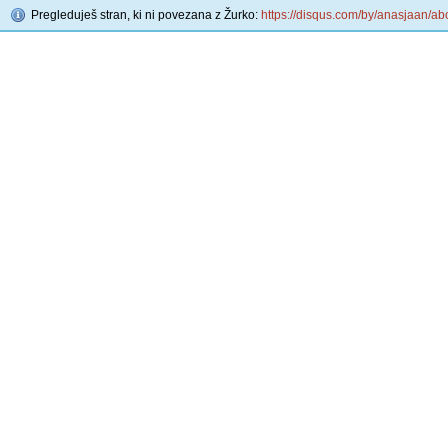
Pregleduješ stran, ki ni povezana z Žurko:
https://disqus.com/by/anasjaan/ab