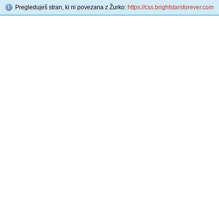
Pregleduješ stran, ki ni povezana z Žurko:
https://css.brightstarsforever.com