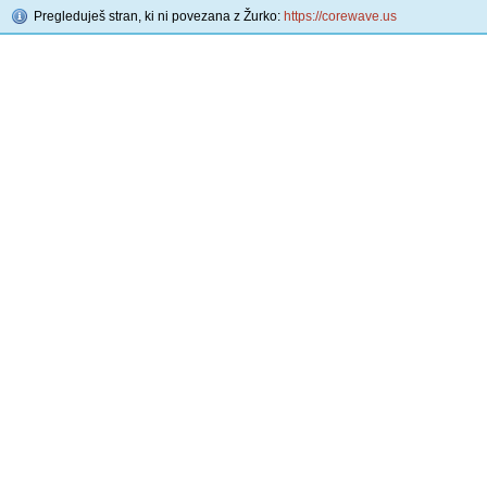
Pregleduješ stran, ki ni povezana z Žurko:
https://corewave.us