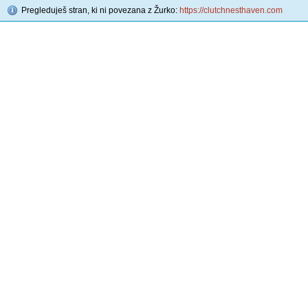
Pregleduješ stran, ki ni povezana z Žurko:
https://clutchnesthaven.com