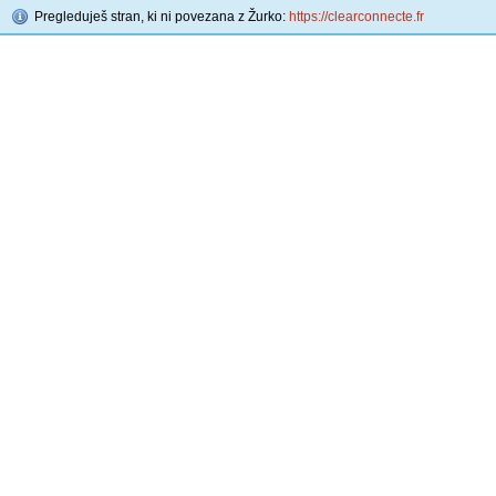
Pregleduješ stran, ki ni povezana z Žurko:
https://clearconnecte.fr