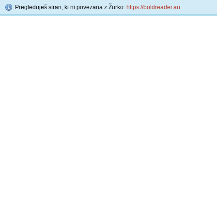
Pregleduješ stran, ki ni povezana z Žurko:
https://boldreader.au