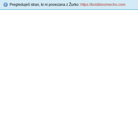
Pregleduješ stran, ki ni povezana z Žurko:
https://boldbloomecho.com