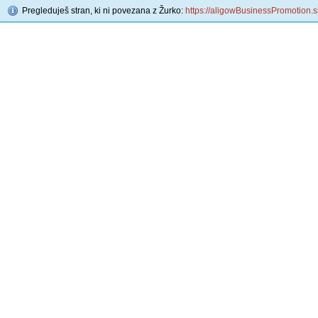
Pregleduješ stran, ki ni povezana z Žurko:
https://aligowBusinessPromotion.