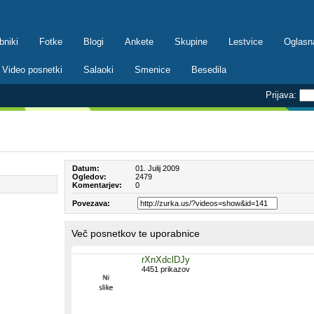
bniki
Fotke
Blogi
Ankete
Skupine
Lestvice
Oglasn
Video posnetki
Salaoki
Smenice
Besedila
Prijava:
Datum:
01. Julij 2009
Ogledov:
2479
Komentarjev:
0
Povezava:
Več posnetkov te uporabnice
rXnXdclDJy
4451 prikazov