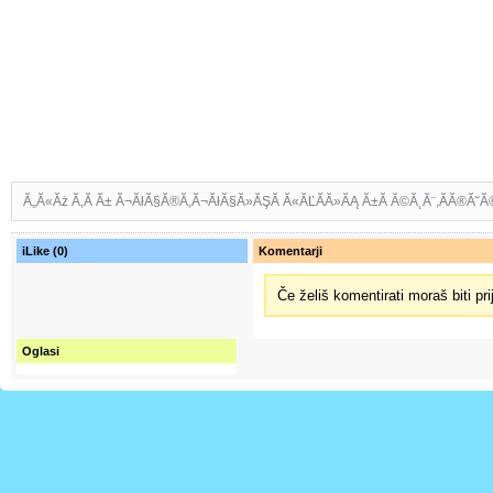
Ă„Ă«Ăż Ă‚Ă Ă± Ă¬ĂłĂ§Ă®Ă­,Ă¬ĂłĂ§Ă»ĂŞĂ Ă«ĂĽĂ­Ă»ĂĄ Ă±Ă Ă©Ă˛Ă¨,Ă­Ă®Ă˘
iLike (0)
Komentarji
Če želiš komentirati moraš biti pri
Oglasi