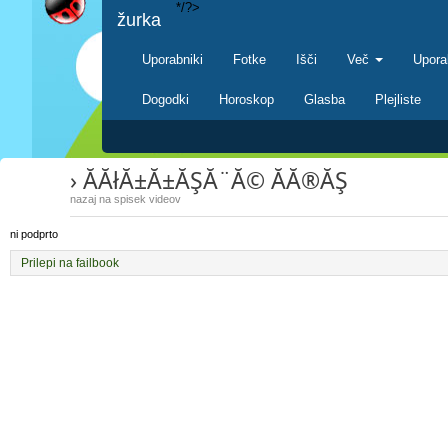
*/?>
žurka
Uporabniki
Fotke
Išči
Več
Upora
Dogodki
Horoskop
Glasba
Plejliste
› ĂĂłĂ±Ă±ĂŞĂ¨Ă© ĂĂ®ĂŞ
nazaj na spisek videov
ni podprto
Prilepi na failbook