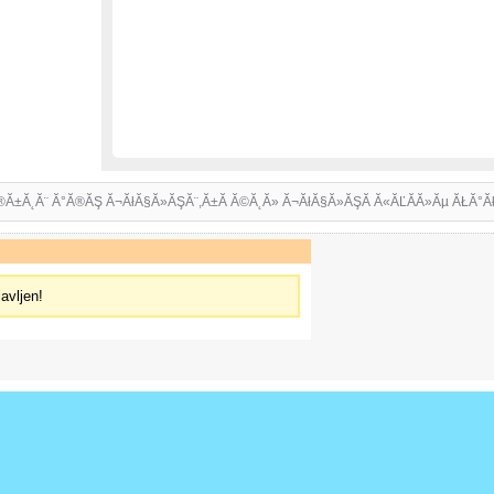
Ă®Ă±Ă˛Ă¨ Ă°Ă®ĂŞ Ă¬ĂłĂ§Ă»ĂŞĂ¨,Ă±Ă Ă©Ă˛Ă» Ă¬ĂłĂ§Ă»ĂŞĂ Ă«ĂĽĂ­Ă»Ăµ ĂŁĂ°Ă
javljen!