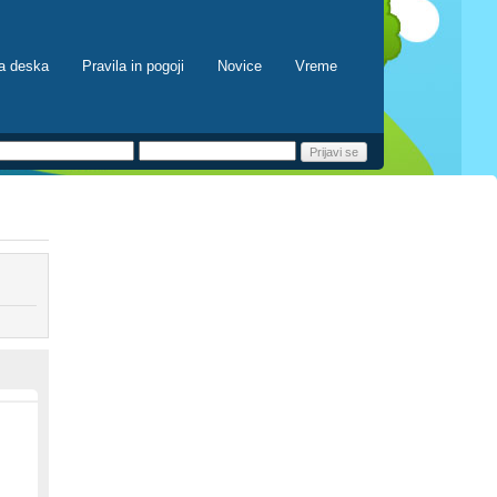
a deska
Pravila in pogoji
Novice
Vreme